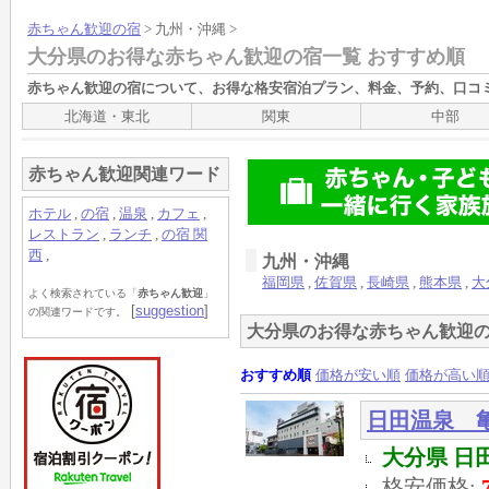
赤ちゃん歓迎の宿
> 九州・沖縄 >
大分県のお得な赤ちゃん歓迎の宿一覧 おすすめ順
赤ちゃん歓迎の宿
について、お得な格安宿泊プラン、料金、予約、口コ
北海道・東北
関東
中部
赤ちゃん歓迎関連ワード
ホテル
,
の宿
,
温泉
,
カフェ
,
レストラン
,
ランチ
,
の宿 関
西
,
九州・沖縄
福岡県
,
佐賀県
,
長崎県
,
熊本県
,
大
よく検索されている「
赤ちゃん歓迎
」
[
suggestion
]
の関連ワードです。
大分県のお得な赤ちゃん歓迎の
おすすめ順
価格が安い順
価格が高い
日田温泉 
大分県 日田
格安価格: