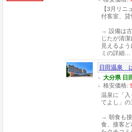
【3月リニ
付客室、貸
→ 設備は
じたが清潔
見えるよう
ミの詳細… 20
日田温泉 
大分県 日田
格安価格:
温泉に「入
てよし」の
→ 朝食も
食、接客ど
たクチコミの詳細